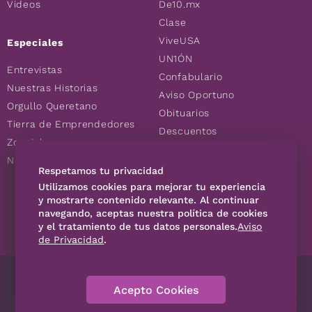
Videos
De10.mx
Clase
ViveUSA
Especiales
UN1ÓN
Entrevistas
Confabulario
Nuestras Historias
Aviso Oportuno
Orgullo Queretano
Obituarios
Tierra de Emprendedores
Descuentos
Zoociales
Consultas
Nuevos Queretanos
Respetamos tu privacidad
Utilizamos cookies para mejorar tu experiencia
SÍGUENOS
y mostrarte contenido relevante. Al continuar
navegando, aceptas nuestra política de cookies
y el tratamiento de tus datos personales.
Aviso
de Privacidad
.
Directorio
Contáctanos
Código de Ética
Violencia
Acepto Cookies
Publicidad
Aviso Privacidad
Historia
Declaración de accesibilidad