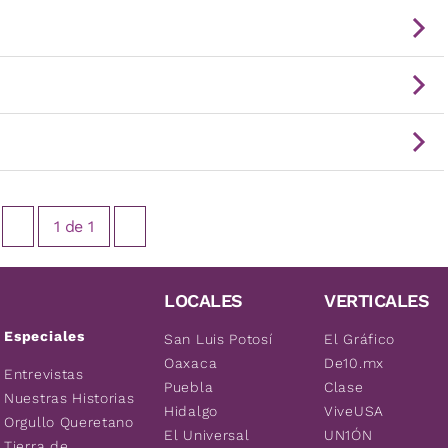
1
de
1
LOCALES
VERTICALES
Especiales
San Luis Potosí
El Gráfico
Oaxaca
De10.mx
Entrevistas
Puebla
Clase
Nuestras Historias
Hidalgo
ViveUSA
Orgullo Queretano
El Universal
UN1ÓN
Tierra de