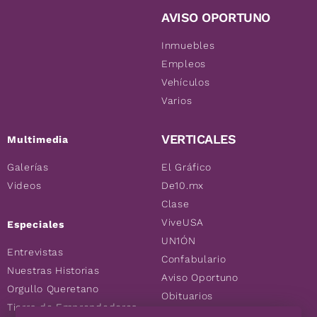
AVISO OPORTUNO
Inmuebles
Empleos
Vehículos
Varios
VERTICALES
Multimedia
Galerías
El Gráfico
Videos
De10.mx
Clase
ViveUSA
Especiales
UN1ÓN
Entrevistas
Confabulario
Nuestras Historias
Aviso Oportuno
Orgullo Queretano
Obituarios
Tierra de Emprendedores
Descuentos