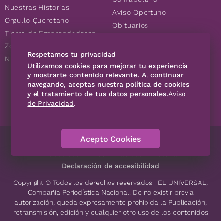
Nuestras Historias
Aviso Oportuno
Orgullo Queretano
Obituarios
Tierra de Emprendedores
Descuentos
Zoociales
Consultas
Respetamos tu privacidad
Nuevos Queretanos
Utilizamos cookies para mejorar tu experiencia
y mostrarte contenido relevante. Al continuar
navegando, aceptas nuestra política de cookies
SÍGUENOS
y el tratamiento de tus datos personales.
Aviso
de Privacidad
.
Acepto Cookies
Directorio
Contáctanos
Código de Ética
Violencia
Publicidad
Aviso Privacidad
Historia
Declaración de accesibilidad
Copyright © Todos los derechos reservados | EL UNIVERSAL,
Compañía Periodística Nacional. De no existir previa
autorización, queda expresamente prohibida la Publicación,
retransmisión, edición y cualquier otro uso de los contenidos