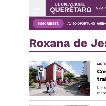
MXM
SUSCRÍBETE
AVISO OPORTUNO
AGENC
Roxana de Je
METR
Cor
tr
El m
mate