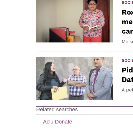
SOCI
Ro
me 
ca
Me si
SOCI
Pid
Da
A pet