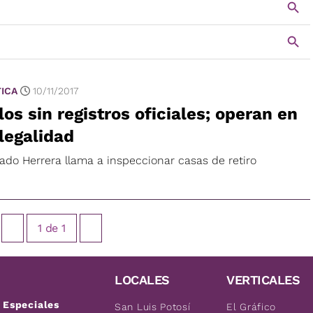
TICA
10/11/2017
los sin registros oficiales; operan en
ilegalidad
ado Herrera llama a inspeccionar casas de retiro
1
de
1
LOCALES
VERTICALES
Especiales
San Luis Potosí
El Gráfico