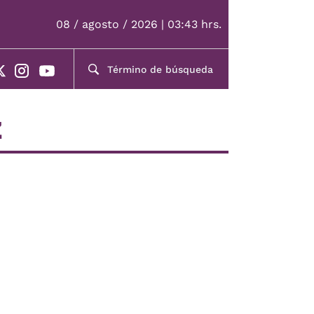
08 / agosto / 2026 | 03:43 hrs.
z