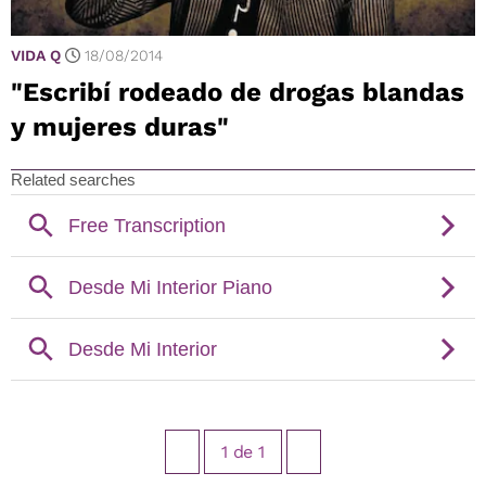
VIDA Q
18/08/2014
"Escribí rodeado de drogas blandas
y mujeres duras"
1
de
1