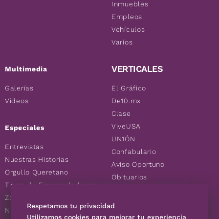
Inmuebles
Empleos
Vehículos
Varios
VERTICALES
Multimedia
Galerías
El Gráfico
Videos
De10.mx
Clase
ViveUSA
Especiales
UN1ÓN
Entrevistas
Confabulario
Nuestras Historias
Aviso Oportuno
Orgullo Queretano
Obituarios
Tierra de Emprendedores
Descuentos
Zoociales
Consultas
Respetamos tu privacidad
Nuevos Queretanos
Utilizamos cookies para mejorar tu experiencia