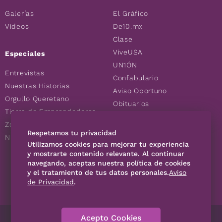
Galerías
El Gráfico
Videos
De10.mx
Clase
ViveUSA
Especiales
UN1ÓN
Entrevistas
Confabulario
Nuestras Historias
Aviso Oportuno
Orgullo Queretano
Obituarios
Tierra de Emprendedores
Descuentos
Zoociales
Consultas
Respetamos tu privacidad
Nuevos Queretanos
Utilizamos cookies para mejorar tu experiencia
y mostrarte contenido relevante. Al continuar
SÍGUENOS
navegando, aceptas nuestra política de cookies
y el tratamiento de tus datos personales.
Aviso
de Privacidad
.
Acepto Cookies
Directorio
Contáctanos
Código de Ética
Violencia