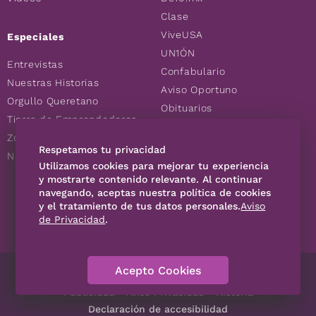
Clase
ViveUSA
Especiales
UN1ÓN
Entrevistas
Confabulario
Nuestras Historias
Aviso Oportuno
Orgullo Queretano
Obituarios
Tierra de Emprendedores
Descuentos
Zoociales
Consultas
Respetamos tu privacidad
Nuevos Queretanos
Utilizamos cookies para mejorar tu experiencia
y mostrarte contenido relevante. Al continuar
navegando, aceptas nuestra política de cookies
SÍGUENOS
y el tratamiento de tus datos personales.
Aviso
de Privacidad
.
Acepto Cookies
Directorio
Contáctanos
Código de Ética
Violencia
Publicidad
Aviso Privacidad
Historia
Declaración de accesibilidad