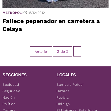
METRÓPOLI
15/12/2012
Fallece pepenador en carretera a
Celaya
2
de
2
Anterior
SECCIONES
LOCALES
Sociedad
San Luis Potosí
Seguridad
Oaxaca
Nación
Puebla
Política
Hidalgo
Cartera
El Universal Estado de