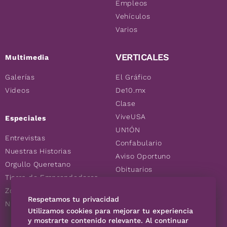
Empleos
Vehículos
Varios
VERTICALES
Multimedia
Galerías
El Gráfico
Videos
De10.mx
Clase
ViveUSA
Especiales
UN1ÓN
Entrevistas
Confabulario
Nuestras Historias
Aviso Oportuno
Orgullo Queretano
Obituarios
Tierra de Emprendedores
Descuentos
Zoociales
Consultas
Respetamos tu privacidad
Nuevos Queretanos
Utilizamos cookies para mejorar tu experiencia
y mostrarte contenido relevante. Al continuar