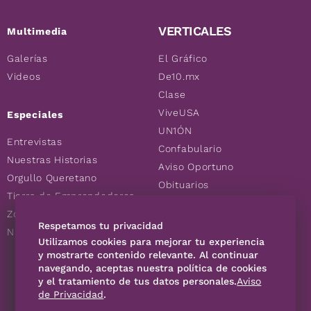
VERTICALES
Multimedia
Galerías
El Gráfico
Videos
De10.mx
Clase
ViveUSA
Especiales
UN1ÓN
Entrevistas
Confabulario
Nuestras Historias
Aviso Oportuno
Orgullo Queretano
Obituarios
Tierra de Emprendedores
Descuentos
Zoociales
Consultas
Respetamos tu privacidad
Nuevos Queretanos
Utilizamos cookies para mejorar tu experiencia
y mostrarte contenido relevante. Al continuar
SÍGUENOS
navegando, aceptas nuestra política de cookies
y el tratamiento de tus datos personales.
Aviso
de Privacidad
.