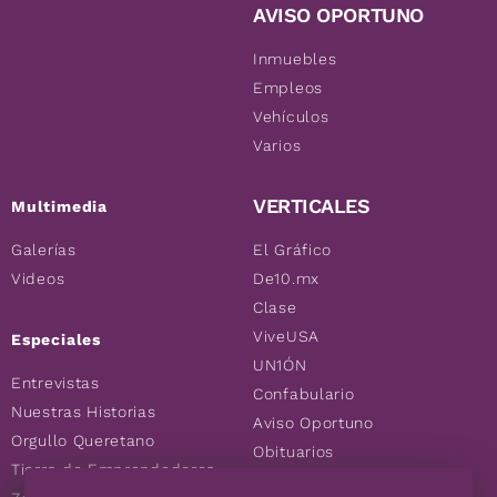
AVISO OPORTUNO
Inmuebles
Empleos
Vehículos
Varios
VERTICALES
Multimedia
Galerías
El Gráfico
Videos
De10.mx
Clase
ViveUSA
Especiales
UN1ÓN
Entrevistas
Confabulario
Nuestras Historias
Aviso Oportuno
Orgullo Queretano
Obituarios
Tierra de Emprendedores
Descuentos