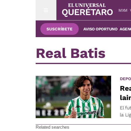
MXM
SUSCRÍBETE
AVISO OPORTUNO
AGENC
Real Batis
DEPO
Rea
lai
El f
la L