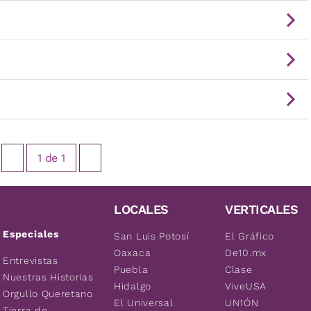
1
de
1
LOCALES
VERTICALES
Especiales
San Luis Potosí
El Gráfico
Oaxaca
De10.mx
Entrevistas
Puebla
Clase
Nuestras Historias
Hidalgo
ViveUSA
Orgullo Queretano
El Universal
UN1ÓN
Tierra de