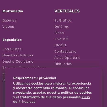
VERTICALES
Multimedia
Galerías
El Gráfico
Videos
De10.mx
Clase
ViveUSA
Especiales
UN1ÓN
Entrevistas
Confabulario
Nuestras Historias
Aviso Oportuno
Orgullo Queretano
Obituarios
Tierra de Emprendedores
Descuentos
Zoociales
Consultas
Respetamos tu privacidad
Nuevos Queretanos
Utilizamos cookies para mejorar tu experiencia
y mostrarte contenido relevante. Al continuar
navegando, aceptas nuestra política de cookies
SÍGUENOS
y el tratamiento de tus datos personales.
Aviso
de Privacidad
.