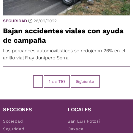
SEGURIDAD
26/06/2022
Bajan accidentes viales con ayuda
de campaña
Los percances automovilísticos se redujeron 26% en el
anillo vial Fray Junípero Serra
1
de
110
Siguiente
SECCIONES
LOCALES
Sociedad
San Luis Potosí
Seguridad
Oaxaca