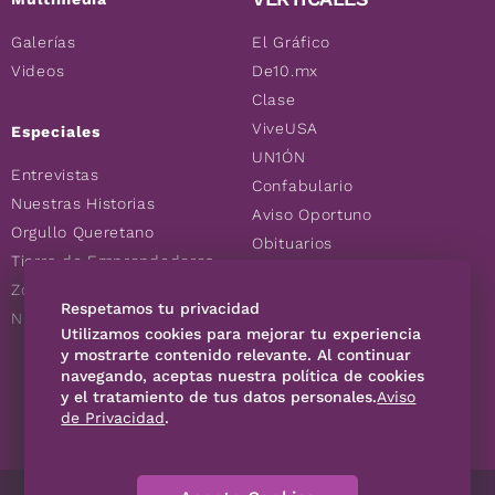
Galerías
El Gráfico
Videos
De10.mx
Clase
ViveUSA
Especiales
UN1ÓN
Entrevistas
Confabulario
Nuestras Historias
Aviso Oportuno
Orgullo Queretano
Obituarios
Tierra de Emprendedores
Descuentos
Zoociales
Consultas
Respetamos tu privacidad
Nuevos Queretanos
Utilizamos cookies para mejorar tu experiencia
y mostrarte contenido relevante. Al continuar
SÍGUENOS
navegando, aceptas nuestra política de cookies
y el tratamiento de tus datos personales.
Aviso
de Privacidad
.