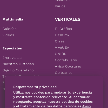
Varios
VERTICALES
Multimedia
Galerías
El Gráfico
Videos
De10.mx
Clase
ViveUSA
Especiales
UN1ÓN
Entrevistas
Confabulario
Nuestras Historias
Aviso Oportuno
Orgullo Queretano
Obituarios
Tierra de Emprendedores
Descuentos
Zoociales
Consultas
Respetamos tu privacidad
Nuevos Queretanos
Utilizamos cookies para mejorar tu experiencia
y mostrarte contenido relevante. Al continuar
SÍGUENOS
navegando, aceptas nuestra política de cookies
y el tratamiento de tus datos personales.
Aviso