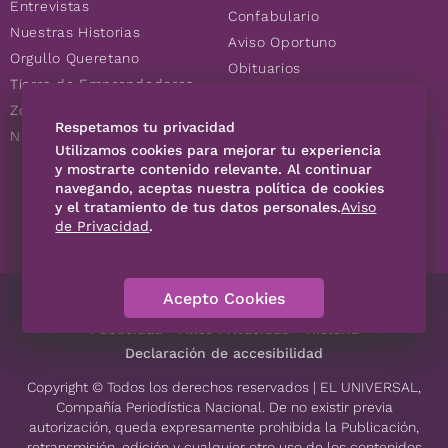
Entrevistas
Confabulario
Nuestras Historias
Aviso Oportuno
Orgullo Queretano
Obituarios
Tierra de Emprendedores
Descuentos
Zoociales
Consultas
Respetamos tu privacidad
Nuevos Queretanos
Utilizamos cookies para mejorar tu experiencia
y mostrarte contenido relevante. Al continuar
navegando, aceptas nuestra política de cookies
SÍGUENOS
y el tratamiento de tus datos personales.
Aviso
de Privacidad
.
Acepto Cookies
Directorio
Contáctanos
Código de Ética
Violencia
Publicidad
Aviso Privacidad
Historia
Declaración de accesibilidad
Copyright © Todos los derechos reservados | EL UNIVERSAL,
Compañía Periodística Nacional. De no existir previa
autorización, queda expresamente prohibida la Publicación,
retransmisión, edición y cualquier otro uso de los contenidos