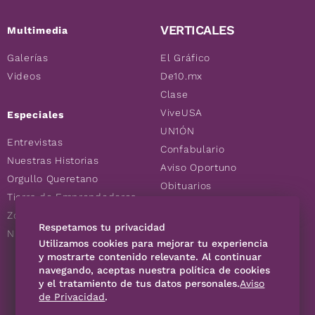
VERTICALES
Multimedia
Galerías
El Gráfico
Videos
De10.mx
Clase
ViveUSA
Especiales
UN1ÓN
Entrevistas
Confabulario
Nuestras Historias
Aviso Oportuno
Orgullo Queretano
Obituarios
Tierra de Emprendedores
Descuentos
Zoociales
Consultas
Respetamos tu privacidad
Nuevos Queretanos
Utilizamos cookies para mejorar tu experiencia
y mostrarte contenido relevante. Al continuar
SÍGUENOS
navegando, aceptas nuestra política de cookies
y el tratamiento de tus datos personales.
Aviso
de Privacidad
.