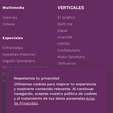
VERTICALES
Multimedia
Galerías
El Gráfico
Videos
De10.mx
Clase
ViveUSA
Especiales
UN1ÓN
Entrevistas
Confabulario
Nuestras Historias
Aviso Oportuno
Orgullo Queretano
Obituarios
Tierra de Emprendedores
Descuentos
Zoociales
Consultas
Respetamos tu privacidad
Nuevos Queretanos
Utilizamos cookies para mejorar tu experiencia
y mostrarte contenido relevante. Al continuar
SÍGUENOS
navegando, aceptas nuestra política de cookies
y el tratamiento de tus datos personales.
Aviso
de Privacidad
.