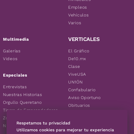
Empleos
Vehículos
Varios
VERTICALES
Multimedia
Galerías
El Gráfico
Videos
De10.mx
Clase
ViveUSA
Especiales
UN1ÓN
Entrevistas
Confabulario
Nuestras Historias
Aviso Oportuno
Orgullo Queretano
Obituarios
Tierra de Emprendedores
Descuentos
Zoociales
Consultas
Respetamos tu privacidad
Nuevos Queretanos
Utilizamos cookies para mejorar tu experiencia