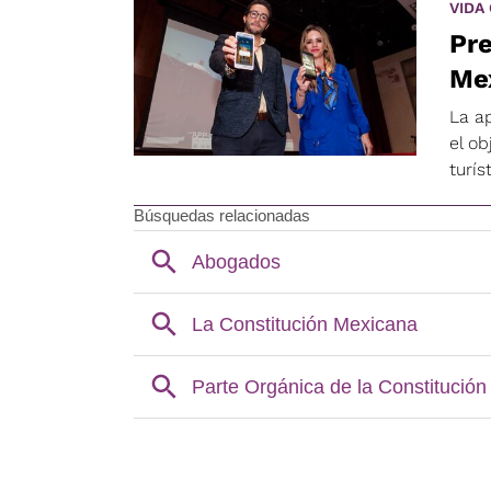
VIDA
Pre
Me
La a
el o
turís