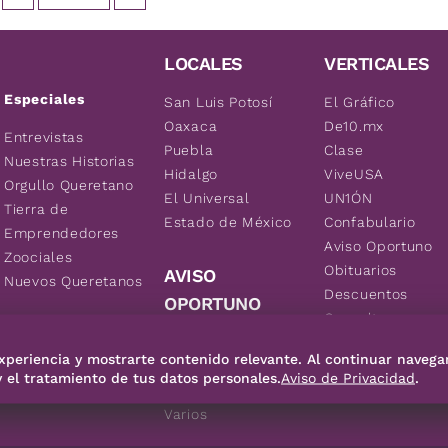
LOCALES
VERTICALES
Especiales
San Luis Potosí
El Gráfico
Oaxaca
De10.mx
Entrevistas
Puebla
Clase
Nuestras Historias
Hidalgo
ViveUSA
Orgullo Queretano
El Universal
UN1ÓN
Tierra de
Estado de México
Confabulario
Emprendedores
Aviso Oportuno
Zoociales
Obituarios
AVISO
Nuevos Queretanos
Descuentos
OPORTUNO
Consultas
Inmuebles
xperiencia y mostrarte contenido relevante. Al continuar navega
Empleos
y el tratamiento de tus datos personales.
Aviso de Privacidad
.
Vehículos
Varios