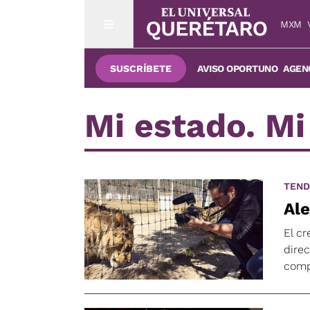
MXM
SUSCRÍBETE
AVISO OPORTUNO
AGENC
Mi estado. Mi
TEND
Ale
El c
dire
comp