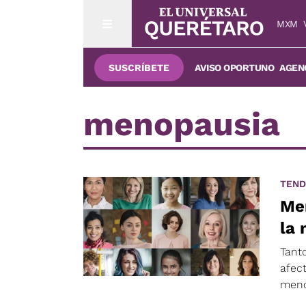
MXM
SUSCRÍBETE
AVISO OPORTUNO
AGENC
menopausia
TEND
Me
la
Tanto
afec
meno