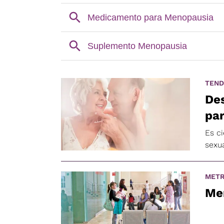
TEND
De
par
Es c
sexu
METR
Me