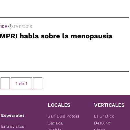
TICA
17/11/2013
MPRI habla sobre la menopausia
1
de
1
LOCALES
VERTICALES
Especiales
San Luis Potosí
El Gráfico
Oaxaca
De10.mx
Entrevistas