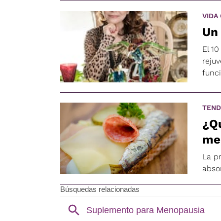
VIDA
Un 
El 1
reju
func
TEND
¿Q
me
La p
abso