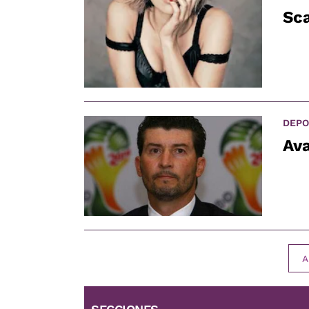
Sca
DEPO
Av
A