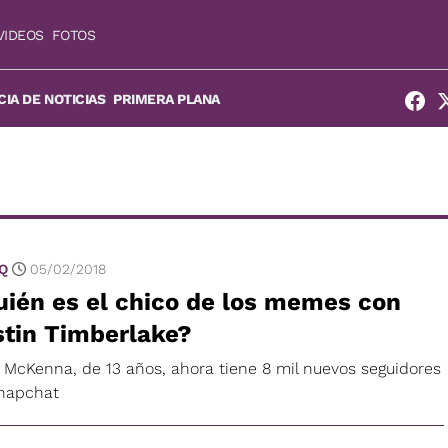
VIDEOS
FOTOS
IA DE NOTICIAS
PRIMERA PLANA
 Q
05/02/2018
ién es el chico de los memes con
stin Timberlake?
 McKenna, de 13 años, ahora tiene 8 mil nuevos seguidores
napchat