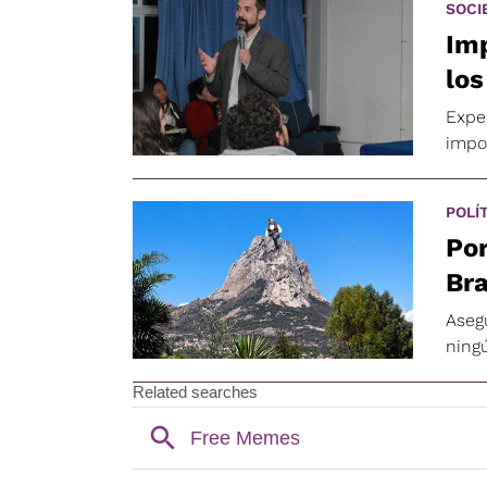
SOCI
Imp
lo
Exper
impo
POLÍ
Por
Bra
Asegu
ning