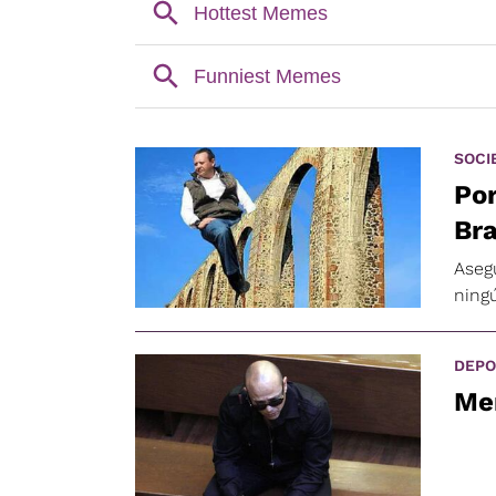
SOCI
Por
Bra
Asegu
ning
DEPO
Me