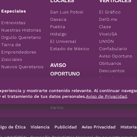
LOCALES
VERTICALES
Especiales
San Luis Potosí
El Gráfico
Oaxaca
De10.mx
Entrevistas
Puebla
Clase
Nuestras Historias
Hidalgo
ViveUSA
Orgullo Queretano
El Universal
UN1ÓN
Tierra de
Estado de México
Confabulario
Emprendedores
Aviso Oportuno
Zoociales
Obituarios
AVISO
Nuevos Queretanos
Descuentos
OPORTUNO
Consultas
Inmuebles
xperiencia y mostrarte contenido relevante. Al continuar navega
Empleos
y el tratamiento de tus datos personales.
Aviso de Privacidad
.
Vehículos
Varios
igo de Ética
Violencia
Publicidad
Aviso Privacidad
Historia