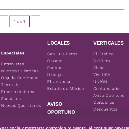
1
de
1
LOCALES
VERTICALES
Especiales
San Luis Potosí
El Gráfico
Oaxaca
De10.mx
Entrevistas
Puebla
Clase
Nuestras Historias
Hidalgo
ViveUSA
Orgullo Queretano
El Universal
UN1ÓN
Tierra de
Estado de México
Confabulario
Emprendedores
Aviso Oportuno
Zoociales
Obituarios
AVISO
Nuevos Queretanos
Descuentos
OPORTUNO
Consultas
Inmuebles
xperiencia y mostrarte contenido relevante. Al continuar navega