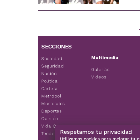
SECCIONES
Multimedia
Sociedad
Seguridad
Galerías
Nación
Videos
Política
Cartera
Metrópoli
Municipios
Deportes
Opinión
Vida Q
Respetamos tu privacidad
Tendencias
Utilizamos cookies para mejorar tu e