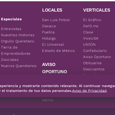
LOCALES
VERTICALES
Especiales
San Luis Potosí
El Gráfico
Oaxaca
De10.mx
Entrevistas
Puebla
Clase
Nuestras Historias
Hidalgo
ViveUSA
Orgullo Queretano
El Universal
UN1ÓN
Tierra de
Estado de México
Confabulario
Emprendedores
Aviso Oportuno
Zoociales
Obituarios
AVISO
Nuevos Queretanos
Descuentos
OPORTUNO
Consultas
Inmuebles
xperiencia y mostrarte contenido relevante. Al continuar navega
Empleos
y el tratamiento de tus datos personales.
Aviso de Privacidad
.
Vehículos
Varios