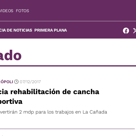
VIDEOS
FOTOS
IA DE NOTICIAS
PRIMERA PLANA
ado
ÓPOLI
07/12/2017
cia rehabilitación de cancha
ortiva
nvertirán 2 mdp para los trabajos en La Cañada