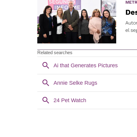
METR
Des
Auto
el s