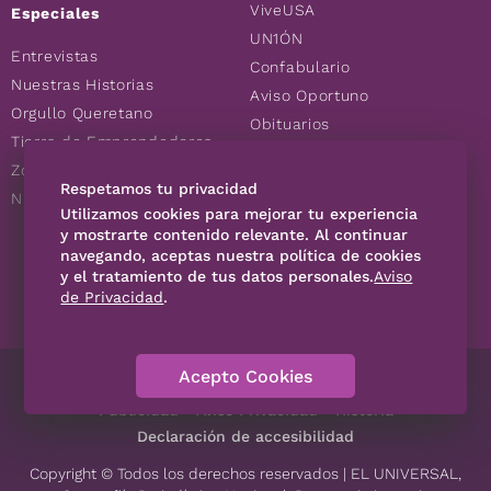
ViveUSA
Especiales
UN1ÓN
Entrevistas
Confabulario
Nuestras Historias
Aviso Oportuno
Orgullo Queretano
Obituarios
Tierra de Emprendedores
Descuentos
Zoociales
Consultas
Respetamos tu privacidad
Nuevos Queretanos
Utilizamos cookies para mejorar tu experiencia
y mostrarte contenido relevante. Al continuar
SÍGUENOS
navegando, aceptas nuestra política de cookies
y el tratamiento de tus datos personales.
Aviso
de Privacidad
.
Acepto Cookies
Directorio
Contáctanos
Código de Ética
Violencia
Publicidad
Aviso Privacidad
Historia
Declaración de accesibilidad
Copyright © Todos los derechos reservados | EL UNIVERSAL,