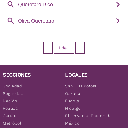
1
de
1
SECCIONES
LOCALES
Sociedad
San Luis Potosí
Seguridad
Oaxaca
Nación
Puebla
Política
Hidalgo
Cartera
El Universal Estado de
Metrópoli
México