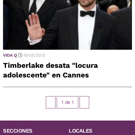
VIDA Q
19/05/2013
Timberlake desata "locura
adolescente" en Cannes
1
de
1
SECCIONES
LOCALES