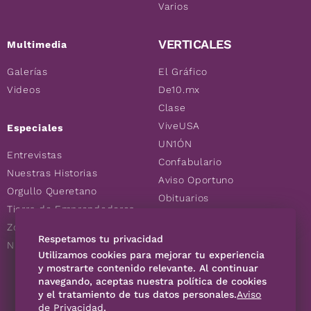
Varios
VERTICALES
Multimedia
Galerías
El Gráfico
Videos
De10.mx
Clase
ViveUSA
Especiales
UN1ÓN
Entrevistas
Confabulario
Nuestras Historias
Aviso Oportuno
Orgullo Queretano
Obituarios
Tierra de Emprendedores
Descuentos
Zoociales
Consultas
Respetamos tu privacidad
Nuevos Queretanos
Utilizamos cookies para mejorar tu experiencia
y mostrarte contenido relevante. Al continuar
SÍGUENOS
navegando, aceptas nuestra política de cookies
y el tratamiento de tus datos personales.
Aviso
de Privacidad
.