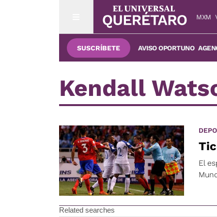
MXM
SUSCRÍBETE
AVISO OPORTUNO
AGENC
Kendall Wats
DEPO
Tic
El es
Mund