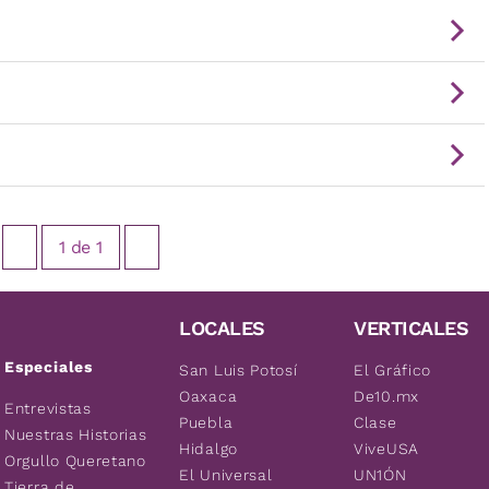
1
de
1
LOCALES
VERTICALES
Especiales
San Luis Potosí
El Gráfico
Oaxaca
De10.mx
Entrevistas
Puebla
Clase
Nuestras Historias
Hidalgo
ViveUSA
Orgullo Queretano
El Universal
UN1ÓN
Tierra de