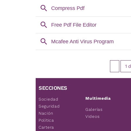
1
d
SECCIONES
Multimedia
Sociedad
Seguridad
Galerías
Nación
Videos
Política
Cartera