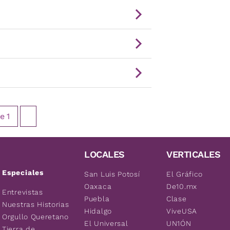
e
1
LOCALES
VERTICALES
Especiales
San Luis Potosí
El Gráfico
Oaxaca
De10.mx
Entrevistas
Puebla
Clase
Nuestras Historias
Hidalgo
ViveUSA
Orgullo Queretano
El Universal
UN1ÓN
Tierra de