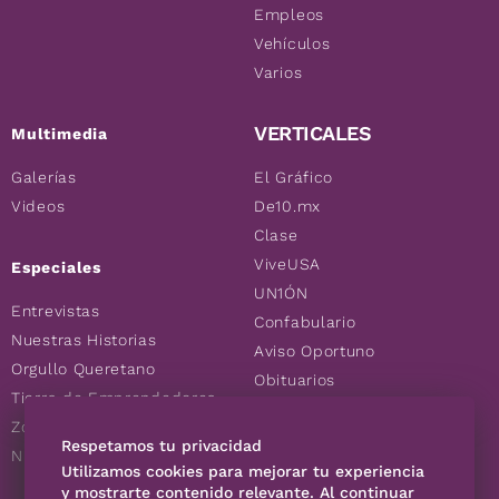
Empleos
Vehículos
Varios
VERTICALES
Multimedia
Galerías
El Gráfico
Videos
De10.mx
Clase
ViveUSA
Especiales
UN1ÓN
Entrevistas
Confabulario
Nuestras Historias
Aviso Oportuno
Orgullo Queretano
Obituarios
Tierra de Emprendedores
Descuentos
Zoociales
Consultas
Respetamos tu privacidad
Nuevos Queretanos
Utilizamos cookies para mejorar tu experiencia
y mostrarte contenido relevante. Al continuar