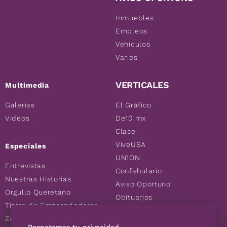
Inmuebles
Empleos
Vehículos
Varios
VERTICALES
Multimedia
Galerías
El Gráfico
Videos
De10.mx
Clase
ViveUSA
Especiales
UN1ÓN
Entrevistas
Confabulario
Nuestras Historias
Aviso Oportuno
Orgullo Queretano
Obituarios
Tierra de Emprendedores
Descuentos
Zoociales
Consultas