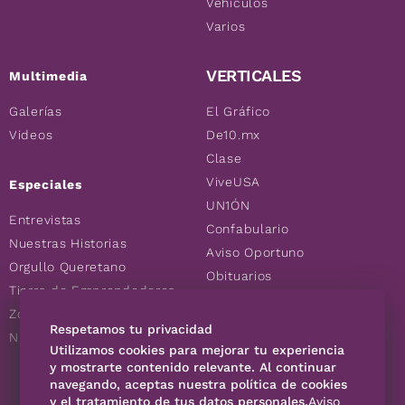
Vehículos
Varios
VERTICALES
Multimedia
Galerías
El Gráfico
Videos
De10.mx
Clase
ViveUSA
Especiales
UN1ÓN
Entrevistas
Confabulario
Nuestras Historias
Aviso Oportuno
Orgullo Queretano
Obituarios
Tierra de Emprendedores
Descuentos
Zoociales
Consultas
Respetamos tu privacidad
Nuevos Queretanos
Utilizamos cookies para mejorar tu experiencia
y mostrarte contenido relevante. Al continuar
SÍGUENOS
navegando, aceptas nuestra política de cookies
y el tratamiento de tus datos personales.
Aviso