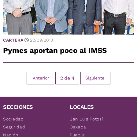
CARTERA
22/09/2013
Pymes aportan poco al IMSS
2
de
4
Anterior
Siguiente
SECCIONES
LOCALES
Sociedad
San Luis Potosí
Seguridad
Oaxaca
Nación
Puebla