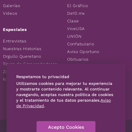
Galerías
El Gráfico
Videos
De10.mx
Clase
ViveUSA
Especiales
UN1ÓN
Entrevistas
Confabulario
Nuestras Historias
Aviso Oportuno
Orgullo Queretano
Obituarios
Tierra de Emprendedores
Descuentos
Zoociales
Consultas
Respetamos tu privacidad
Nuevos Queretanos
Utilizamos cookies para mejorar tu experiencia
y mostrarte contenido relevante. Al continuar
SÍGUENOS
navegando, aceptas nuestra política de cookies
y el tratamiento de tus datos personales.
Aviso
de Privacidad
.
Acepto Cookies
Directorio
Contáctanos
Código de Ética
Violencia