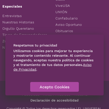
ViveUSA
Especiales
UN1ÓN
Entrevistas
Confabulario
Nuestras Historias
Aviso Oportuno
Orgullo Queretano
Obituarios
Tierra de Emprendedores
Descuentos
Zoociales
Consultas
Respetamos tu privacidad
Nuevos Queretanos
Utilizamos cookies para mejorar tu experiencia
y mostrarte contenido relevante. Al continuar
SÍGUENOS
navegando, aceptas nuestra política de cookies
y el tratamiento de tus datos personales.
Aviso
de Privacidad
.
Acepto Cookies
Directorio
Contáctanos
Código de Ética
Violencia
Publicidad
Aviso Privacidad
Historia
Declaración de accesibilidad
Copyright © Todos los derechos reservados | EL UNIVERSAL,