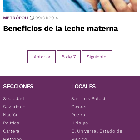
METRÓPOLI
09/01/2014
Beneficios de la leche materna
5
de
7
Anterior
Siguiente
SECCIONES
LOCALES
Sociedad
San Luis Potosí
Seguridad
Oaxaca
Nación
Puebla
Política
Hidalgo
Cartera
El Universal Estado de
Metrópoli
México