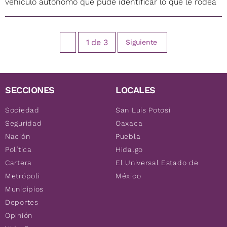
vehículo autónomo que pude identificar lo que le rodea
1
de
3
Siguiente
SECCIONES
LOCALES
Sociedad
San Luis Potosí
Seguridad
Oaxaca
Nación
Puebla
Política
Hidalgo
Cartera
El Universal Estado de
Metrópoli
México
Municipios
Deportes
Opinión