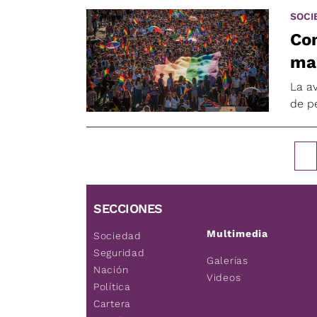
SOCI
Con
ma
La a
de pe
SECCIONES
Multimedia
Sociedad
Seguridad
Galerías
Nación
Videos
Política
Cartera