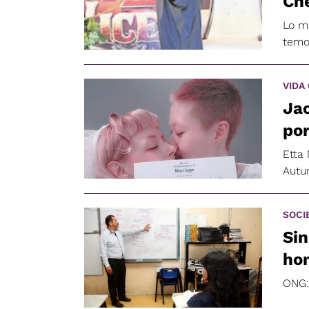
Ch
Lo m
temo
VIDA
Ja
por
Etta
Autu
SOCI
Sin
ho
ONG: