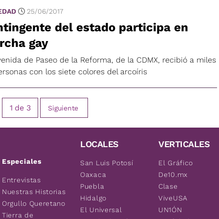
EDAD
25/06/2017
tingente del estado participa en
rcha gay
venida de Paseo de la Reforma, de la CDMX, recibió a miles
rsonas con los siete colores del arcoíris
1
de
3
Siguiente
LOCALES
VERTICALES
Especiales
San Luis Potosí
El Gráfico
Oaxaca
De10.mx
Entrevistas
Puebla
Clase
Nuestras Historias
Hidalgo
ViveUSA
Orgullo Queretano
El Universal
UN1ÓN
Tierra de