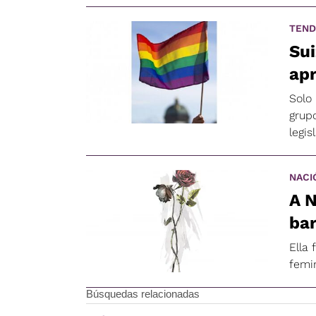
TEND
Sui
ap
Solo 
grup
legis
NACI
A N
bar
Ella 
femi