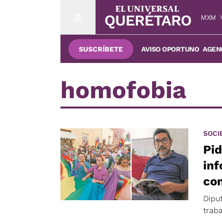
MXM
SUSCRÍBETE
AVISO OPORTUNO
AGENC
homofobia
SOCI
Pid
inf
co
Dipu
traba