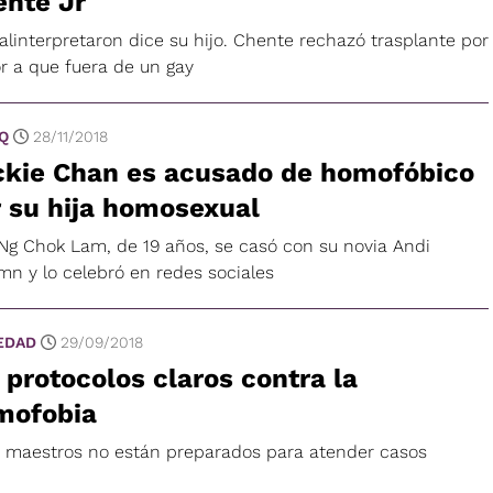
ente Jr
alinterpretaron dice su hijo. Chente rechazó trasplante por
r a que fuera de un gay
 Q
28/11/2018
ckie Chan es acusado de homofóbico
 su hija homosexual
 Ng Chok Lam, de 19 años, se casó con su novia Andi
mn y lo celebró en redes sociales
EDAD
29/09/2018
 protocolos claros contra la
mofobia
 maestros no están preparados para atender casos