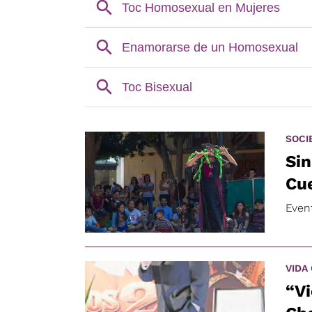
SOCI
Sin
Cu
Even
VIDA
“V