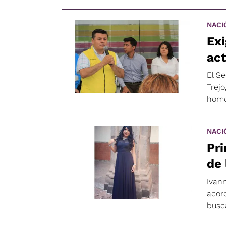
NACI
Exi
act
El S
Trej
homo
NACI
Pri
de 
Ivann
acor
busca