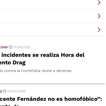
EDAD
17/06/2019
 incidentes se realiza Hora del
ento Drag
to contra la homofobia reúne a decenas
 Q
09/05/2019
icente Fernández no es homofóbico”: