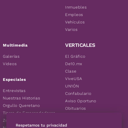
Inmuebles
Empleos
Vehículos
Varios
VERTICALES
Multimedia
Galerías
El Gráfico
Videos
De10.mx
Clase
ViveUSA
Especiales
UN1ÓN
Entrevistas
Confabulario
Nuestras Historias
Aviso Oportuno
Orgullo Queretano
Obituarios
Tierra de Emprendedores
Descuentos
Zoociales
Consultas
Respetamos tu privacidad
Nuevos Queretanos