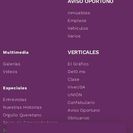
AVISO OPORTUNO
Inmuebles
Empleos
Vehículos
Varios
VERTICALES
Multimedia
Galerías
El Gráfico
Videos
De10.mx
Clase
ViveUSA
Especiales
UN1ÓN
Entrevistas
Confabulario
Nuestras Historias
Aviso Oportuno
Orgullo Queretano
Obituarios
Tierra de Emprendedores
Descuentos
Zoociales