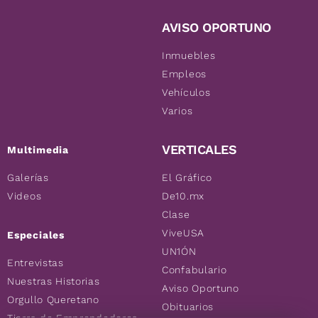
AVISO OPORTUNO
Inmuebles
Empleos
Vehículos
Varios
VERTICALES
Multimedia
Galerías
El Gráfico
Videos
De10.mx
Clase
ViveUSA
Especiales
UN1ÓN
Entrevistas
Confabulario
Nuestras Historias
Aviso Oportuno
Orgullo Queretano
Obituarios
Tierra de Emprendedores