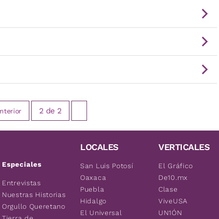
2
de
2
nterior
LOCALES
VERTICALES
Especiales
San Luis Potosí
El Gráfico
Oaxaca
De10.mx
Entrevistas
Puebla
Clase
Nuestras Historias
Hidalgo
ViveUSA
Orgullo Queretano
El Universal
UN1ÓN
Tierra de