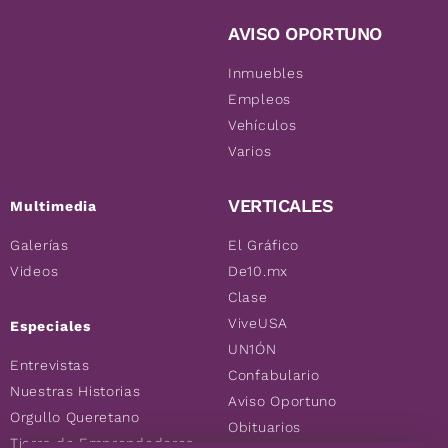
AVISO OPORTUNO
Inmuebles
Empleos
Vehículos
Varios
VERTICALES
Multimedia
Galerías
El Gráfico
Videos
De10.mx
Clase
ViveUSA
Especiales
UN1ÓN
Entrevistas
Confabulario
Nuestras Historias
Aviso Oportuno
Orgullo Queretano
Obituarios
Tierra de Emprendedores