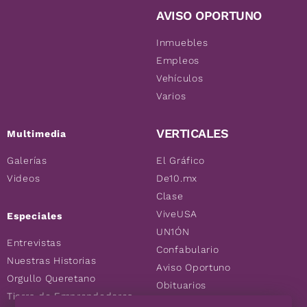
AVISO OPORTUNO
Inmuebles
Empleos
Vehículos
Varios
VERTICALES
Multimedia
Galerías
El Gráfico
Videos
De10.mx
Clase
ViveUSA
Especiales
UN1ÓN
Entrevistas
Confabulario
Nuestras Historias
Aviso Oportuno
Orgullo Queretano
Obituarios
Tierra de Emprendedores
Descuentos