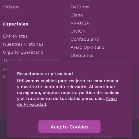
Videos
De10.mx
Clase
ViveUSA
Especiales
UN1ÓN
Entrevistas
Confabulario
Nuestras Historias
Aviso Oportuno
Orgullo Queretano
Obituarios
Tierra de Emprendedores
Descuentos
Zoociales
Consultas
Respetamos tu privacidad
Nuevos Queretanos
Utilizamos cookies para mejorar tu experiencia
y mostrarte contenido relevante. Al continuar
SÍGUENOS
navegando, aceptas nuestra política de cookies
y el tratamiento de tus datos personales.
Aviso
de Privacidad
.
Acepto Cookies
Directorio
Contáctanos
Código de Ética
Violencia
Publicidad
Aviso Privacidad
Historia