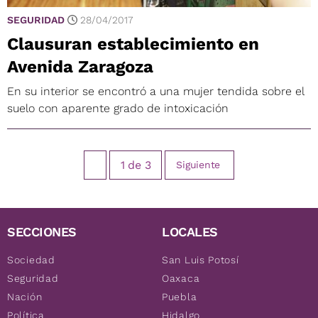
SEGURIDAD
28/04/2017
Clausuran establecimiento en
Avenida Zaragoza
En su interior se encontró a una mujer tendida sobre el
suelo con aparente grado de intoxicación
1
de
3
Siguiente
SECCIONES
LOCALES
Sociedad
San Luis Potosí
Seguridad
Oaxaca
Nación
Puebla
Política
Hidalgo