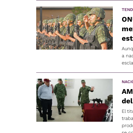
TEND
ONU
mex
est
Aunq
a na
escla
NACI
AM
del
El ti
traba
prod
se co