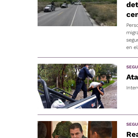
det
ce
Pers
migr
segur
en e
SEGU
Ata
Inter
SEGU
Rea