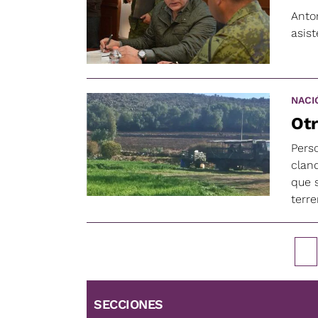
Anton
asist
NACI
Otr
Pers
clan
que 
terre
SECCIONES