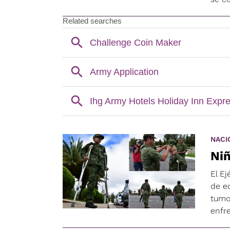
NACI
Niñ
El E
de e
tumo
enfr