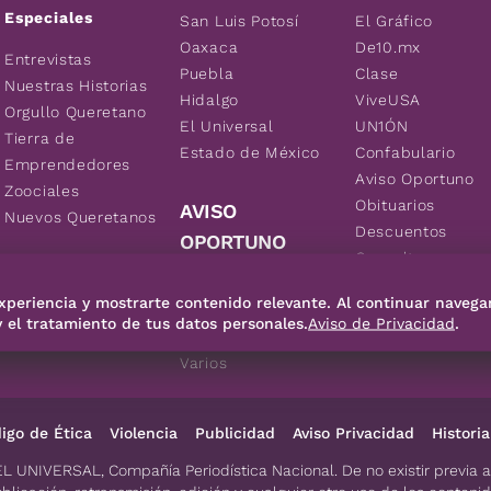
Especiales
San Luis Potosí
El Gráfico
Oaxaca
De10.mx
Entrevistas
Puebla
Clase
Nuestras Historias
Hidalgo
ViveUSA
Orgullo Queretano
El Universal
UN1ÓN
Tierra de
Estado de México
Confabulario
Emprendedores
Aviso Oportuno
Zoociales
Obituarios
AVISO
Nuevos Queretanos
Descuentos
OPORTUNO
Consultas
Inmuebles
xperiencia y mostrarte contenido relevante. Al continuar navega
Empleos
y el tratamiento de tus datos personales.
Aviso de Privacidad
.
Vehículos
Varios
igo de Ética
Violencia
Publicidad
Aviso Privacidad
Historia
EL UNIVERSAL, Compañía Periodística Nacional. De no existir previa 