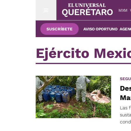
MXM
SUSCRÍBETE
AVISO OPORTUNO
AGENC
Ejército Mexi
SEGU
Des
Ma
Las f
susta
cond