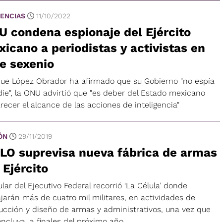
ENCIAS
11/10/2022
 condena espionaje del Ejército
icano a periodistas y activistas en
e sexenio
ue López Obrador ha afirmado que su Gobierno "no espía
die", la ONU advirtió que "es deber del Estado mexicano
recer el alcance de las acciones de inteligencia"
ÓN
29/11/2019
LO suprevisa nueva fábrica de armas
 Ejército
tular del Ejecutivo Federal recorrió ‘La Célula’ donde
jarán más de cuatro mil militares, en actividades de
ucción y diseño de armas y administrativos, una vez que
ncluya, a finales del próximo año