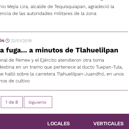
io Mejía Lira, alcalde de Tequisquiapan, agradeció la
encia de las autoridades militares de la zona
ÓN
22/01/2019
a fuga... a minutos de Tlahuelilpan
onal de Pemex y el Ejército atendieron otra toma
destina en un tramo que pertenece al ducto Tuxpan-Tula,
se halló sobre la carretera Tlahuelilpan-Juandhó, en unos
nos de cultivo
1
de
8
Siguiente
LOCALES
VERTICALES