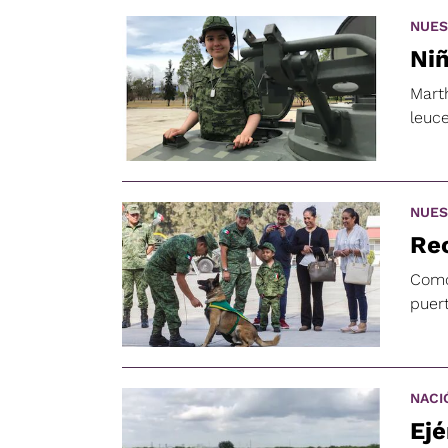
NUES
Niñ
Marth
leuce
NUES
Rec
Como 
puer
NACI
Ejé