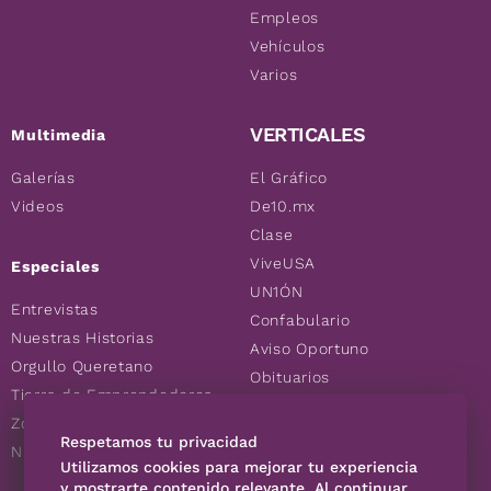
Empleos
Vehículos
Varios
VERTICALES
Multimedia
Galerías
El Gráfico
Videos
De10.mx
Clase
ViveUSA
Especiales
UN1ÓN
Entrevistas
Confabulario
Nuestras Historias
Aviso Oportuno
Orgullo Queretano
Obituarios
Tierra de Emprendedores
Descuentos
Zoociales
Consultas
Respetamos tu privacidad
Nuevos Queretanos
Utilizamos cookies para mejorar tu experiencia
y mostrarte contenido relevante. Al continuar