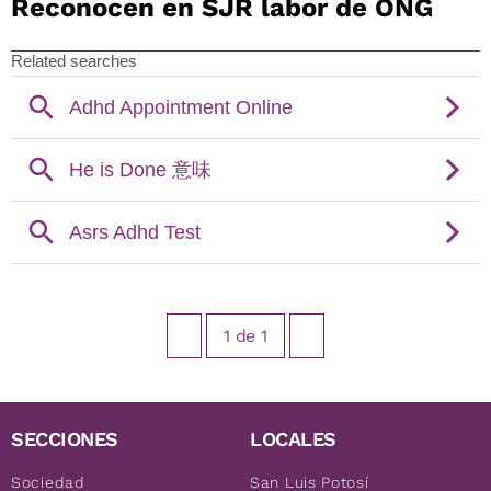
Reconocen en SJR labor de ONG
1
de
1
SECCIONES
LOCALES
Sociedad
San Luis Potosí