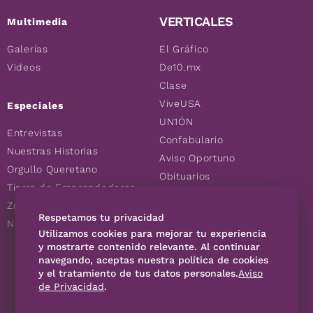
VERTICALES
Multimedia
Galerías
El Gráfico
Videos
De10.mx
Clase
ViveUSA
Especiales
UN1ÓN
Entrevistas
Confabulario
Nuestras Historias
Aviso Oportuno
Orgullo Queretano
Obituarios
Tierra de Emprendedores
Descuentos
Zoociales
Consultas
Respetamos tu privacidad
Nuevos Queretanos
Utilizamos cookies para mejorar tu experiencia
y mostrarte contenido relevante. Al continuar
SÍGUENOS
navegando, aceptas nuestra política de cookies
y el tratamiento de tus datos personales.
Aviso
de Privacidad
.