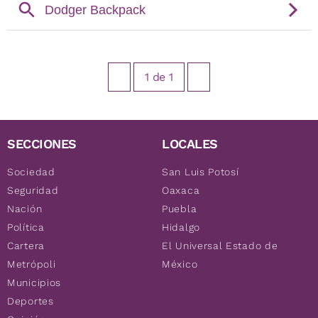
1
de
1
SECCIONES
LOCALES
Sociedad
San Luis Potosí
Seguridad
Oaxaca
Nación
Puebla
Política
Hidalgo
Cartera
El Universal Estado de
Metrópoli
México
Municipios
Deportes