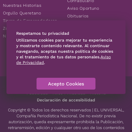
Confabulario
Nuestras Historias
Aviso Oportuno
Orgullo Queretano
Obituarios
Tierra de Emprendedores
Descuentos
Zoociales
Consultas
Respetamos tu privacidad
Nuevos Queretanos
Utilizamos cookies para mejorar tu experiencia
y mostrarte contenido relevante. Al continuar
SÍGUENOS
navegando, aceptas nuestra política de cookies
y el tratamiento de tus datos personales.
Aviso
de Privacidad
.
Acepto Cookies
Directorio
Contáctanos
Código de Ética
Violencia
Publicidad
Aviso Privacidad
Historia
Declaración de accesibilidad
Copyright © Todos los derechos reservados | EL UNIVERSAL,
Compañía Periodística Nacional. De no existir previa
autorización, queda expresamente prohibida la Publicación,
retransmisión, edición y cualquier otro uso de los contenidos