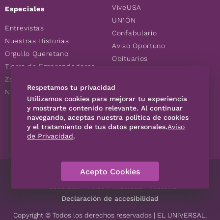
ViveUSA
Especiales
UN1ÓN
Entrevistas
Confabulario
Nuestras Historias
Aviso Oportuno
Orgullo Queretano
Obituarios
Tierra de Emprendedores
Descuentos
Zoociales
Consultas
Respetamos tu privacidad
Nuevos Queretanos
Utilizamos cookies para mejorar tu experiencia
y mostrarte contenido relevante. Al continuar
navegando, aceptas nuestra política de cookies
SÍGUENOS
y el tratamiento de tus datos personales.
Aviso
de Privacidad
.
Acepto Cookies
Directorio
Contáctanos
Código de Ética
Violencia
Publicidad
Aviso Privacidad
Historia
Declaración de accesibilidad
Copyright © Todos los derechos reservados | EL UNIVERSAL,