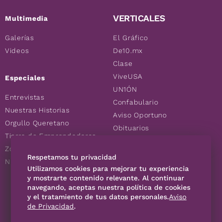
VERTICALES
Multimedia
Galerías
El Gráfico
Videos
De10.mx
Clase
ViveUSA
Especiales
UN1ÓN
Entrevistas
Confabulario
Nuestras Historias
Aviso Oportuno
Orgullo Queretano
Obituarios
Tierra de Emprendedores
Descuentos
Zoociales
Consultas
Respetamos tu privacidad
Nuevos Queretanos
Utilizamos cookies para mejorar tu experiencia
y mostrarte contenido relevante. Al continuar
SÍGUENOS
navegando, aceptas nuestra política de cookies
y el tratamiento de tus datos personales.
Aviso
de Privacidad
.