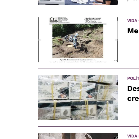
VIDA
Med
POLÍ
Des
cre
VIDA