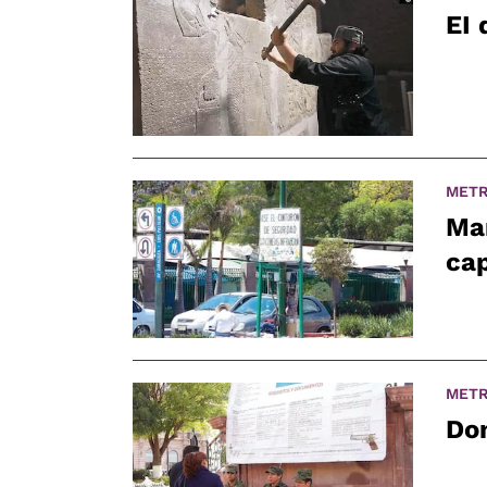
EI 
METR
Man
cap
METR
Do