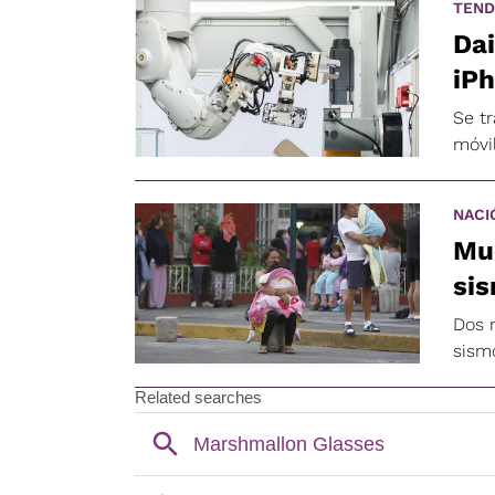
TEND
Dai
iPh
Se tr
móvi
NACI
Mue
si
Dos 
sism