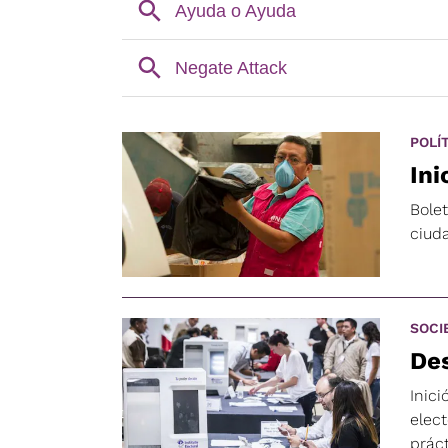
POLÍ
Ini
Bolet
ciud
SOCI
Des
Inic
elect
práct