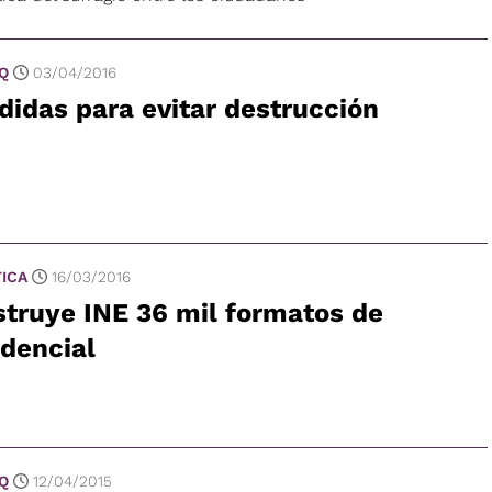
 Q
03/04/2016
idas para evitar destrucción
TICA
16/03/2016
truye INE 36 mil formatos de
dencial
 Q
12/04/2015