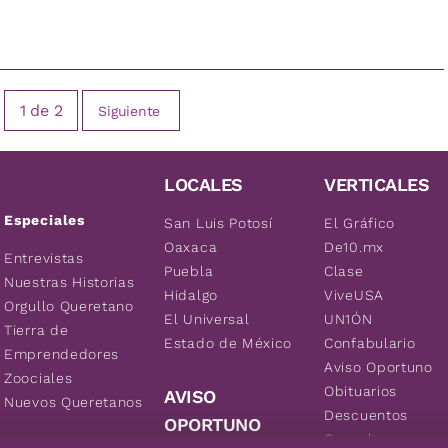
1
de
2
Siguiente
LOCALES
VERTICALES
Especiales
San Luis Potosí
El Gráfico
Oaxaca
De10.mx
Entrevistas
Puebla
Clase
Nuestras Historias
Hidalgo
ViveUSA
Orgullo Queretano
El Universal
UN1ÓN
Tierra de
Estado de México
Confabulario
Emprendedores
Aviso Oportuno
Zoociales
Obituarios
AVISO
Nuevos Queretanos
Descuentos
OPORTUNO
Consultas