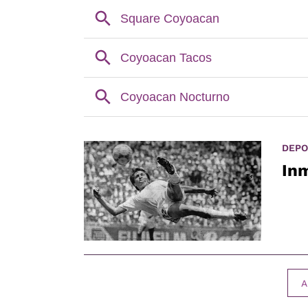
DEPO
Inm
A