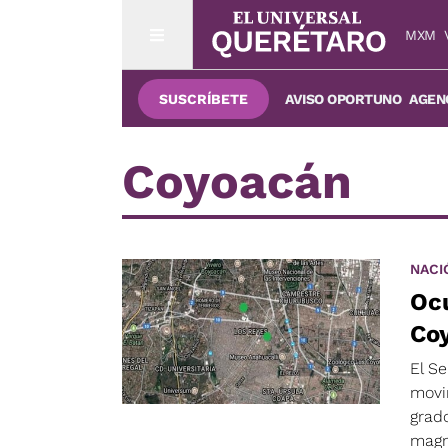
MXM
SUSCRÍBETE
AVISO OPORTUNO
AGENC
Coyoacán
NACI
Ocu
Co
El Se
movi
grado
magn