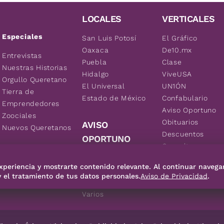
LOCALES
VERTICALES
Especiales
San Luis Potosí
El Gráfico
Oaxaca
De10.mx
Entrevistas
Puebla
Clase
Nuestras Historias
Hidalgo
ViveUSA
Orgullo Queretano
El Universal
UN1ÓN
Tierra de
Estado de México
Confabulario
Emprendedores
Aviso Oportuno
Zoociales
Obituarios
AVISO
Nuevos Queretanos
Descuentos
OPORTUNO
Consultas
Inmuebles
xperiencia y mostrarte contenido relevante. Al continuar navega
Empleos
y el tratamiento de tus datos personales.
Aviso de Privacidad
.
Vehículos
Varios