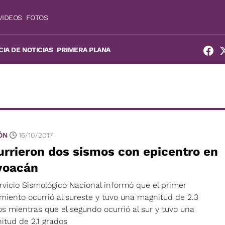
VIDEOS
FOTOS
IA DE NOTICIAS
PRIMERA PLANA
ÓN
16/10/2017
rrieron dos sismos con epicentro en
yoacán
rvicio Sismológico Nacional informó que el primer
miento ocurrió al sureste y tuvo una magnitud de 2.3
s mientras que el segundo ocurrió al sur y tuvo una
itud de 2.1 grados