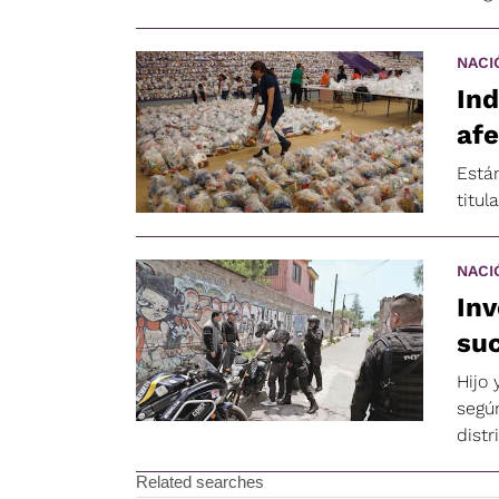
NACI
Ind
af
Están
titul
NACI
Inv
suc
Hijo
segú
dist